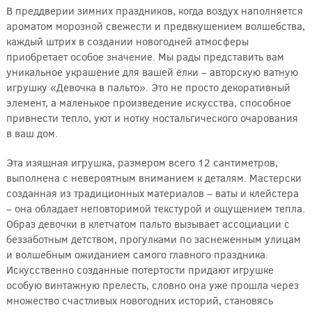
В преддверии зимних праздников, когда воздух наполняется
ароматом морозной свежести и предвкушением волшебства,
каждый штрих в создании новогодней атмосферы
приобретает особое значение. Мы рады представить вам
уникальное украшение для вашей ёлки – авторскую ватную
игрушку «Девочка в пальто». Это не просто декоративный
элемент, а маленькое произведение искусства, способное
привнести тепло, уют и нотку ностальгического очарования
в ваш дом.
Эта изящная игрушка, размером всего 12 сантиметров,
выполнена с невероятным вниманием к деталям. Мастерски
созданная из традиционных материалов – ваты и клейстера
– она обладает неповторимой текстурой и ощущением тепла.
Образ девочки в клетчатом пальто вызывает ассоциации с
беззаботным детством, прогулками по заснеженным улицам
и волшебным ожиданием самого главного праздника.
Искусственно созданные потертости придают игрушке
особую винтажную прелесть, словно она уже прошла через
множество счастливых новогодних историй, становясь